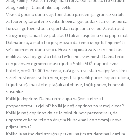
zbog kojih je kvaliteta življenja u toj zajednici bolja. I to su ljudi
zbog kojih je Dalmatinko cup velik.
Više od godinu dana svijetom vlada pandemija, granice su bile
zatvorene, karantene svakodnevica, gospodarstva se usporila,
turizam gotovo stao, a sportska natjecanja se održavala pod
strogim mjerama i bez publike. U takvim uvjetima smo pripremali
Dalmatinka, a malo tko je vjerovao da ćemo uspjeti. Prije nešto
više od mjesec dana smo u Hrvatskoj imali zatvorene hotele,
molili za svakog gosta i bili u teškoj neizvjesnosti. Dalmatinko
cup je doveo ogromnu masu ljudi u Split i SDŽ, napunili smo
hotele, prešli 12.000 noćenja, naši gosti su slali najljepše slike u
svijet, restorani su bili puni, ugostitelji radili punim kapacitetima,
ti ljudi su išli na izlete, plaćali autobuse, točili gorivo, kupovali
suvenire…
Koliki je doprinos Dalmatinko cupa našem turizmu i
gospodarstvu u cjelini? Koliki je naš doprinos za razvoj djece?
Koliki je naš doprinos da se lokalni klubovi prezentiraju, da
uspostave konekcije sa drugim klubovima i da stvaraju nova
prijateljstva?
Koliko je važno dati stručnu praksu našim studentima i dati im