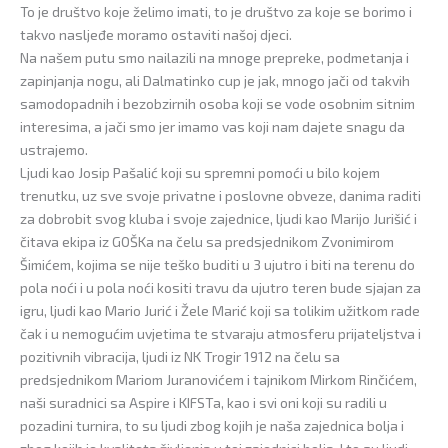
To je društvo koje želimo imati, to je društvo za koje se borimo i
takvo nasljeđe moramo ostaviti našoj djeci.
Na našem putu smo nailazili na mnoge prepreke, podmetanja i
zapinjanja nogu, ali Dalmatinko cup je jak, mnogo jači od takvih
samodopadnih i bezobzirnih osoba koji se vode osobnim sitnim
interesima, a jači smo jer imamo vas koji nam dajete snagu da
ustrajemo.
Ljudi kao Josip Pašalić koji su spremni pomoći u bilo kojem
trenutku, uz sve svoje privatne i poslovne obveze, danima raditi
za dobrobit svog kluba i svoje zajednice, ljudi kao Marijo Jurišić i
čitava ekipa iz GOŠKa na čelu sa predsjednikom Zvonimirom
Šimićem, kojima se nije teško buditi u 3 ujutro i biti na terenu do
pola noći i u pola noći kositi travu da ujutro teren bude sjajan za
igru, ljudi kao Mario Jurić i Žele Marić koji sa tolikim užitkom rade
čak i u nemogućim uvjetima te stvaraju atmosferu prijateljstva i
pozitivnih vibracija, ljudi iz NK Trogir 1912 na čelu sa
predsjednikom Mariom Juranovićem i tajnikom Mirkom Rinčićem,
naši suradnici sa Aspire i KIFSTa, kao i svi oni koji su radili u
pozadini turnira, to su ljudi zbog kojih je naša zajednica bolja i