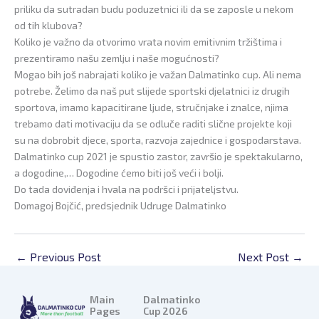
priliku da sutradan budu poduzetnici ili da se zaposle u nekom
od tih klubova?
Koliko je važno da otvorimo vrata novim emitivnim tržištima i
prezentiramo našu zemlju i naše mogućnosti?
Mogao bih još nabrajati koliko je važan Dalmatinko cup. Ali nema
potrebe. Želimo da naš put slijede sportski djelatnici iz drugih
sportova, imamo kapacitirane ljude, stručnjake i znalce, njima
trebamo dati motivaciju da se odluče raditi slične projekte koji
su na dobrobit djece, sporta, razvoja zajednice i gospodarstava.
Dalmatinko cup 2021 je spustio zastor, završio je spektakularno,
a dogodine,… Dogodine ćemo biti još veći i bolji.
Do tada doviđenja i hvala na podršci i prijateljstvu.
Domagoj Bojčić, predsjednik Udruge Dalmatinko
←
Previous Post
Next Post
→
Main
Dalmatinko
Pages
Cup 2026