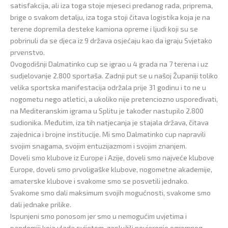
satisfakcija, ali iza toga stoje mjeseci predanog rada, priprema,
brige o svakom detalju, iza toga stoji čitava logistika koja je na
terene dopremila desteke kamiona opreme i ljudi koji su se
pobrinuli da se djeca iz 9 država osjećaju kao da igraju Svjetako
prvenstvo.
Ovogodišnji Dalmatinko cup se igrao u 4 grada na 7 terena i uz
sudjelovanje 2.800 sportaša. Zadnji put se u našoj Županiji toliko
velika sportska manifestacija održala prije 31 godinu i to ne u
nogometu nego atletici, a ukoliko nije pretenciozno uspoređivati,
na Mediteranskim igrama u Splitu je također nastupilo 2.800
sudionika. Međutim, iza tih natjecanja je stajala država, čitava
zajednica i brojne institucije. Mi smo Dalmatinko cup napravili
svojim snagama, svojim entuzijazmom i svojim znanjem.
Doveli smo klubove iz Europe i Azije, doveli smo najveće klubove
Europe, doveli smo prvoligaške klubove, nogometne akademije,
amaterske klubove i svakome smo se posvetili jednako.
Svakome smo dali maksimum svojih mogućnosti, svakome smo
dali jednake prilike.
Ispunjeni smo ponosom jer smo u nemogućim uvjetima i
pandemiji koja vlada svijetom, zaslužili povjerenje ogromnog