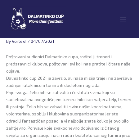
Skip
to
content
By
Vortex1
/
04/07/2021
Poštovani sudionici Dalmatinko cupa, roditelji, treneri i
predstavnici klubova, poštovani svi koji nas pratite i čitate naše
objave,
Dalmatinko cup 2021 je završio, ali naša misija traje i ne završava
zadnjom utakmicom turnira ili dodjelom nagrada.
Prije svega, želio bih se zahvaliti i čestitati svima koji su
sudjelovali na ovogodišnjem turniru, bilo kao natjecatelji, treneri
ili pratnja. Želio bih se zahvaliti i svim našim koordinatorima,
volonterima, osoblju i klubovima suorganizatorima jer ste
odradili fantastičan posao, a vi najbolje znate koliko je ovo bilo
zahtjevno. Pohvale koje svakodnevno dobivamo iz čitavog
svijeta za organizaciju, način rada i kvalitetu samog turnira jesu