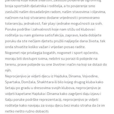
broja sportskih djelatnika i roditelja, a to povjerenje smo
zaslužili našim dosadašnjim radom, našim stavovima i ciljevima,
načinom na koji stvaramo dodane vrijednosti i promoviramo
toleranciju, jednakost, fair play i jednake mogućnosti za svih.
Poruke podrške i zahvalnosti koje nam stižu od klubova i
roditelja su nam golema satisfakcija, zapravo, kada dobijete
poruku da ste nečijem djetetu pružili najljepše dana života, tek
onda shvatite koliko važan i vrijedan posao radite.
Nogomet nije privilegija bogatih, nogomet i sport općenito,
moraju biti dostupni svima, nebitni su porazi ili pobjede na
terenu, prave pobjede su one životne i način na koji se dolazi do
njih.
Neprocjenjivo je vidjeti djecu iz Hajduka, Dinama, Vojvodine,
Spartaka, Domžala, Shakhtara ili bilo kojeg drugog kluba kako
šetaju po gradu u dresovima svojih klubova, neprocjenjivo je
vidjeti kapetane Hajduka i Dinama kako zagrljeni daju izjavu i
šalju poruke podrške reprezentaciji, neprocjenjivo je vidjeti
roditelje kako navijaju za svoju djecu bez imalo straha da će im
netko nešto ružno dobaciti.