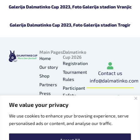
Galerija Dalmatinko Cup 2023, Foto Galerija stadion Vranjic
Galerija Dalmatinko Cup 2023, Foto Galerija stadion Trogir
Main Pages
Dalmatinko
Cup 2026
Home
Registration
Our story
Tournament
Contact us
Shop
Rules
info@dalmatinko.com
Partners
Participant
I
L
Y
F
T
Press
Safety
n
i
o
a
i
Gallery
We value your privacy
Privacy
s
n
u
c
k
Hospitality
Policy
t
k
t
e
t
We use cookies to enhance your browsing experience, serve
Contacts
a
e
u
b
o
personalised ads or content, and analyse our traffic.
g
d
b
o
k
r
i
e
o