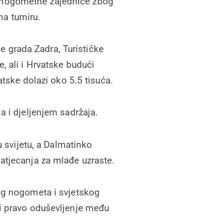
ne nogometne zajednice zbog
a turniru.
e grada Zadra, Turističke
, ali i Hrvatske budući
vatske dolazi oko 5.5 tisuća.
a i djeljenjem sadržaja.
 svijetu, a Dalmatinko
natjecanja za mlađe uzraste.
kog nogometa i svjetskog
ti pravo oduševljenje među