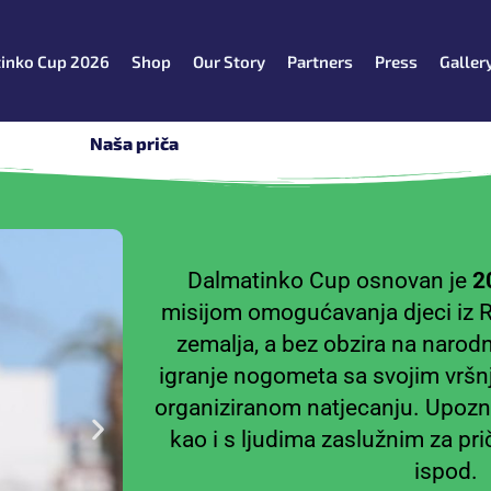
inko Cup 2026
Shop
Our Story
Partners
Press
Galler
Naša priča
Dalmatinko Cup osnovan je
2
misijom omogućavanja djeci iz RH
zemalja, a bez obzira na narodnos
igranje nogometa sa svojim vršn
organiziranom natjecanju. Upozn
kao i s ljudima zaslužnim za pr
ispod.