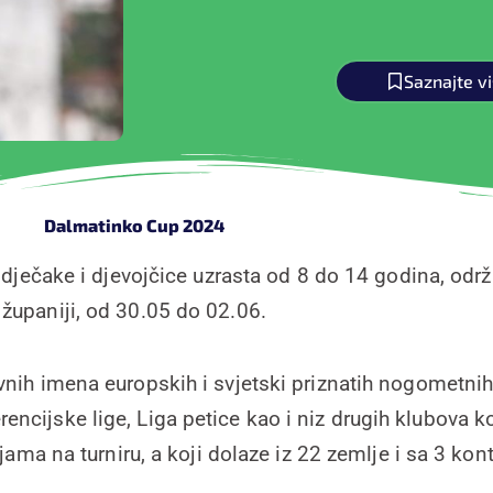
Saznajte v
Dalmatinko Cup 2024
ečake i djevojčice uzrasta od 8 do 14 godina, održa
županiji, od 30.05 do 02.06.
vnih imena europskih i svjetski priznatih nogometnih
ncijske lige, Liga petice kao i niz drugih klubova ko
ma na turniru, a koji dolaze iz 22 zemlje i sa 3 kont