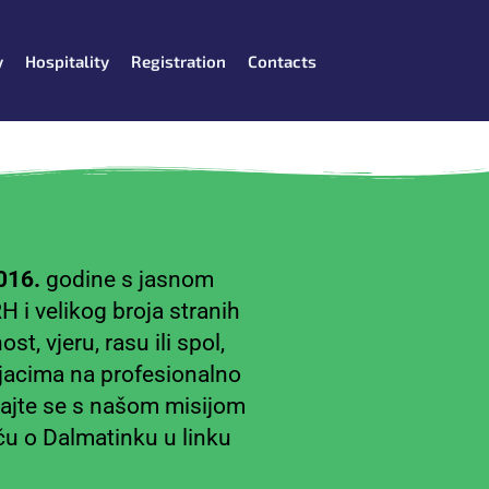
y
Hospitality
Registration
Contacts
016.
godine s jasnom
 i velikog broja stranih
t, vjeru, rasu ili spol,
jacima na profesionalno
ajte se s našom misijom
iču o Dalmatinku u linku