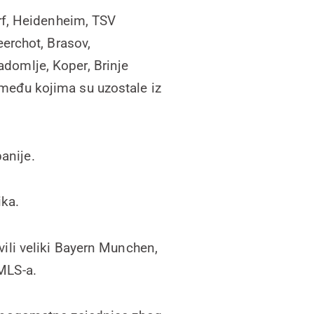
rf, Heidenheim, TSV
erchot, Brasov,
adomlje, Koper, Brinje
 među kojima su uzostale iz
anije.
ika.
vili veliki Bayern Munchen,
 MLS-a.