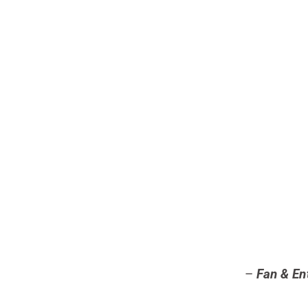
–
Fan & En