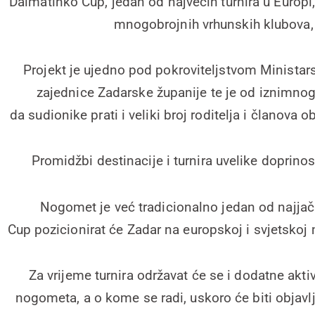
Dalmatinko Cup, jedan od najvećih turnira u Europ
mnogobrojnih vrhunskih klubova, dj
Projekt je ujedno pod pokroviteljstvom Ministarst
zajednice Zadarske županije te je od iznimnog z
da sudionike prati i veliki broj roditelja i članova 
Promidžbi destinacije i turnira uvelike doprinos
Nogomet je već tradicionalno jedan od najjač
Cup pozicionirat će Zadar na europskoj i svjetskoj
Za vrijeme turnira održavat će se i dodatne ak
nogometa, a o kome se radi, uskoro će biti objav