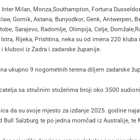
, Inter Milan, Monza,Southampton, Fortuna Dusseldo
law, Gornik, Astana, Bunyodkor, Genk, Antwerpen, Be
obe, Sarajevo, Radomlje, Olimpija, Celje, Domžale,R
Istra, Rijeka, Prishtina, neka su od imena 220 kluba
 i klubovi iz Zadra i zadarske županije.
 na ukupno 9 nogometnih terena diljem zadarske žup
catelja sa stručnim stožerima broji oko 3500 sudion
jenica da su svoje mjesto za izdanje 2025. godine naja
d Bull Salzburg te po jedna momčad iz Australije, te