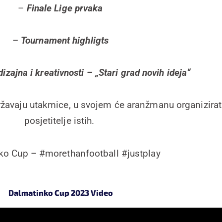
–
Finale Lige prvaka
–
Tournament highligts
zajna i kreativnosti – „Stari grad novih ideja“
ržavaju utakmice, u svojem će aranžmanu organizirati
posjetitelje istih.
ko Cup – #morethanfootball #justplay
Dalmatinko Cup 2023 Video