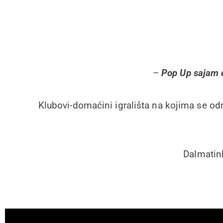
–
Pop Up sajam di
Klubovi-domaćini igrališta na kojima se od
Dalmatin