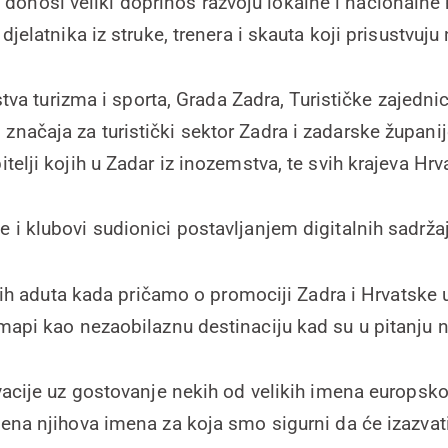
i, donosi veliki doprinos razvoju lokalne i nacional
elatnika iz struke, trenera i skauta koji prisustvuju n
va turizma i sporta, Grada Zadra, Turističke zajednic
načaja za turistički sektor Zadra i zadarske županije
obitelji kojih u Zadar iz inozemstva, te svih krajeva Hr
e i klubovi sudionici postavljanjem digitalnih sadržaj
ih aduta kada pričamo o promociji Zadra i Hrvatske u
 mapi kao nezaobilaznu destinaciju kad su u pitanju 
tivacije uz gostovanje nekih od velikih imena europs
ljena njihova imena za koja smo sigurni da će izazva